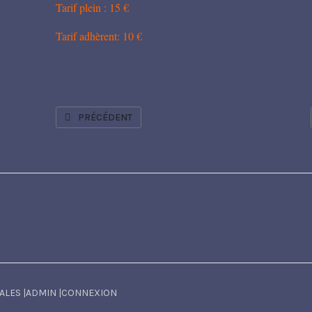
Tarif plein : 15 €
Tarif adhèrent: 10 €
ARTICLE PRÉCÉDENT : BOB DUMONT VOIT ROUGE EN ME
PRÉCÉDENT
ALES
|
ADMIN
|
CONNEXION