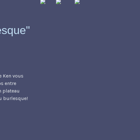
lesque"
ie Ken vous
s entre
n plateau
du burlesque!