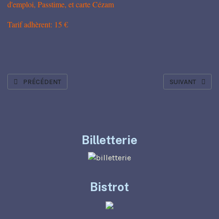
d'emploi, Passtime, et carte Cézam
Tarif adhèrent: 15 €
ARTICLE PRÉCÉDENT : LE TIGRE ET LA BRAMANE
ARTICLE SUIVANT 
PRÉCÉDENT
SUIVANT
Billetterie
Bistrot